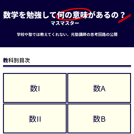
学校や塾では教えてくれない、元塾講師の思考回路の公開
教科別目次
数I
数A
数II
数B