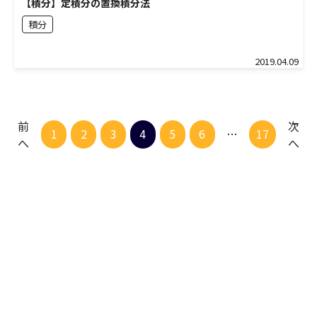
【積分】定積分の置換積分法
積分
2019.04.09
前
次
1
2
3
4
5
6
…
17
へ
へ