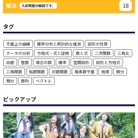
18
解法
入試問題の解説です。
タグ
平面上の曲線
確率分布と統計的な推測
図形の性質
データの分析
方程式・式と証明
数と式
二次関数
三角比
命題
整数
場合の数
確率
空間図形
図形と方程式
三角関数
指数関数
対数関数
複素数平面
極限
微分
積分
数列
ベクトル
ピックアップ