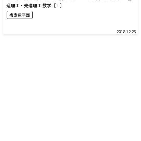
造理工・先進理工 数学［Ⅰ］
複素数平面
2018.12.23