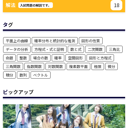
18
解法
入試問題の解説です。
タグ
平面上の曲線
確率分布と統計的な推測
図形の性質
データの分析
方程式・式と証明
数と式
二次関数
三角比
命題
整数
場合の数
確率
空間図形
図形と方程式
三角関数
指数関数
対数関数
複素数平面
極限
微分
積分
数列
ベクトル
ピックアップ