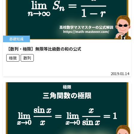
基礎知識
【数列・極限】無限等比級数の和の公式
極限
数列
2019.01.14