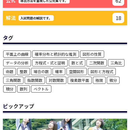
62
公式
導出方法を重視した公式集です。
18
解法
入試問題の解説です。
タグ
平面上の曲線
確率分布と統計的な推測
図形の性質
データの分析
方程式・式と証明
数と式
二次関数
三角比
命題
整数
場合の数
確率
空間図形
図形と方程式
三角関数
指数関数
対数関数
複素数平面
極限
微分
積分
数列
ベクトル
ピックアップ