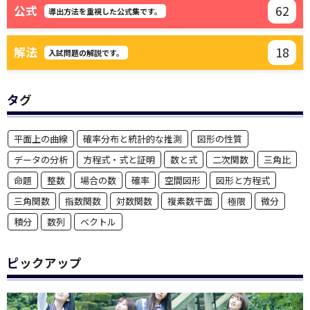
62
公式
導出方法を重視した公式集です。
18
解法
入試問題の解説です。
タグ
平面上の曲線
確率分布と統計的な推測
図形の性質
データの分析
方程式・式と証明
数と式
二次関数
三角比
命題
整数
場合の数
確率
空間図形
図形と方程式
三角関数
指数関数
対数関数
複素数平面
極限
微分
積分
数列
ベクトル
ピックアップ