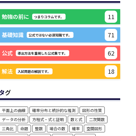
11
勉強の前に
つまりコラムです。
71
基礎知識
公式ではない必須知識です。
62
公式
導出方法を重視した公式集です。
18
解法
入試問題の解説です。
タグ
平面上の曲線
確率分布と統計的な推測
図形の性質
データの分析
方程式・式と証明
数と式
二次関数
三角比
命題
整数
場合の数
確率
空間図形