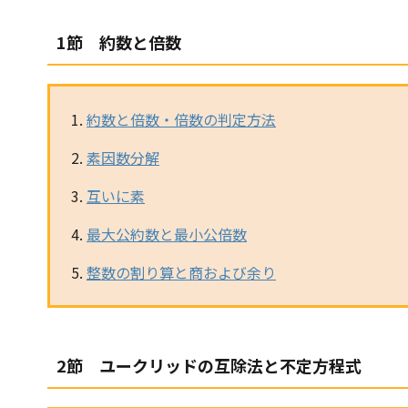
1節 約数と倍数
約数と倍数・倍数の判定方法
素因数分解
互いに素
最大公約数と最小公倍数
整数の割り算と商および余り
2節 ユークリッドの互除法と不定方程式