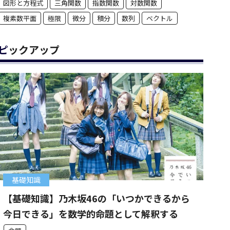
図形と方程式
三角関数
指数関数
対数関数
複素数平面
極限
微分
積分
数列
ベクトル
ピックアップ
基礎知識
【基礎知識】乃木坂46の「いつかできるから
今日できる」を数学的命題として解釈する