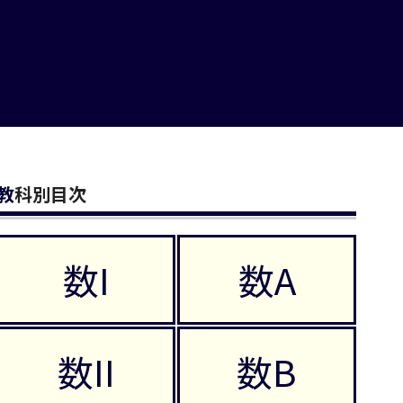
教科別目次
数I
数A
数II
数B