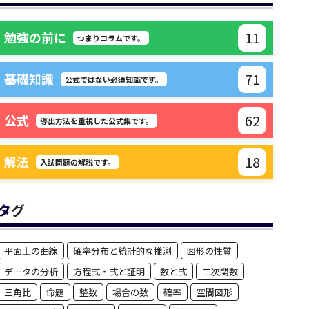
11
勉強の前に
つまりコラムです。
71
基礎知識
公式ではない必須知識です。
62
公式
導出方法を重視した公式集です。
18
解法
入試問題の解説です。
タグ
平面上の曲線
確率分布と統計的な推測
図形の性質
データの分析
方程式・式と証明
数と式
二次関数
三角比
命題
整数
場合の数
確率
空間図形