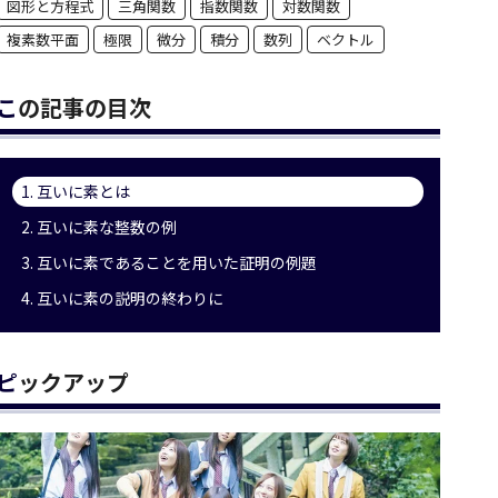
図形と方程式
三角関数
指数関数
対数関数
複素数平面
極限
微分
積分
数列
ベクトル
この記事の目次
1. 互いに素とは
2. 互いに素な整数の例
3. 互いに素であることを用いた証明の例題
4. 互いに素の説明の終わりに
ピックアップ