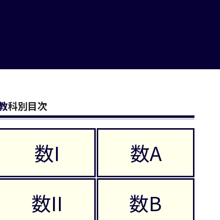
教科別目次
数I
数A
数II
数B