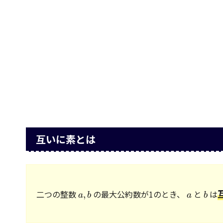
互いに素とは
a,
a
b
二つの整数
の最大公約数が1のとき、
と
は
,
a
b
a
b
b