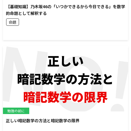
【基礎知識】乃木坂46の「いつかできるから今日できる」を数学
的命題として解釈する
命題
勉強の前に
正しい暗記数学の方法と暗記数学の限界