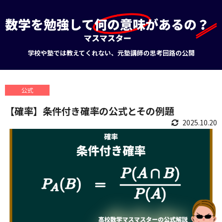
学校や塾では教えてくれない、元塾講師の思考回路の公開
公式
【確率】条件付き確率の公式とその例題
2025.10.20