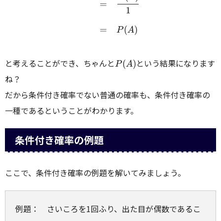
=
1
=
(
)
P
A
P(A)
と考えることができ、ちゃんと
という結果になります
(
)
P
A
ね？
だから条件付き確率でない普通の確率も、条件付き確率の
一種であるということがわかります。
条件付き確率の例題
ここで、条件付き確率の例題を解いてみましょう。
例題： さいころを1回ふり、出た目が偶数であるこ