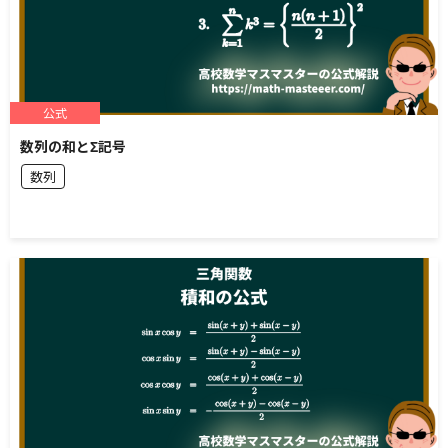
公式
数列の和とΣ記号
数列