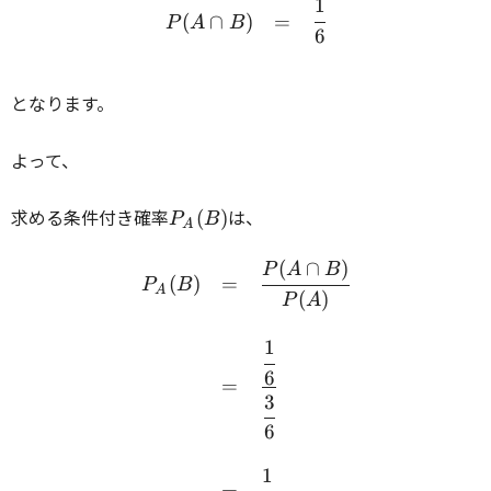
1
\begin{array}{rcl} P(A\c
(
∩
)
=
P
A
B
6
となります。
よって、
P_A(B)
求める条件付き確率
は、
(
)
P
B
A
(
∩
)
\begin{array}{rcl} P_A(B
P
A
B
(
)
=
P
B
A
(
)
P
A
1
6
=
3
6
1