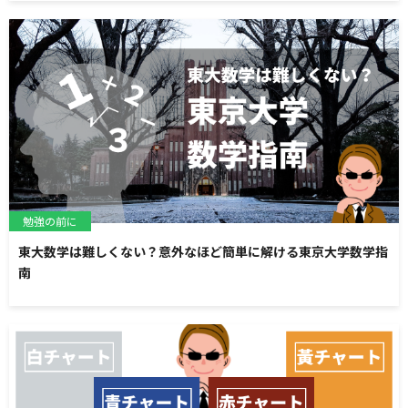
勉強の前に
東大数学は難しくない？意外なほど簡単に解ける東京大学数学指
南