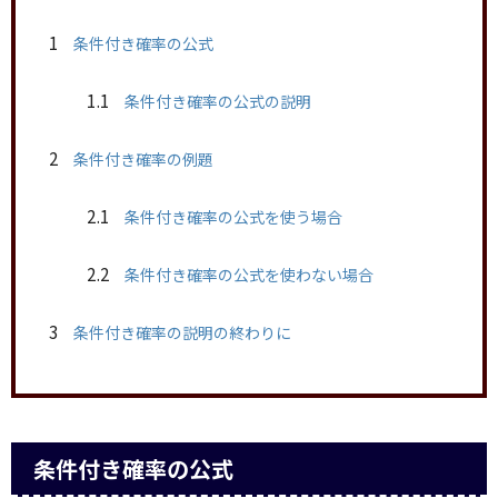
1
条件付き確率の公式
1.1
条件付き確率の公式の説明
2
条件付き確率の例題
2.1
条件付き確率の公式を使う場合
2.2
条件付き確率の公式を使わない場合
3
条件付き確率の説明の終わりに
条件付き確率の公式