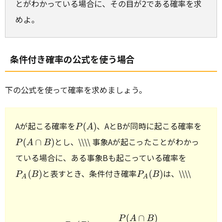
とがわかっている場合に、その目が2である確率を求
めよ。
条件付き確率の公式を使う場合
下の公式を使って確率を求めましょう。
P(A)
P(A
Aが起こる確率を
、AとBが同時に起こる確率を
(
)
P
A
\cap
とし、\\\\ 事象Aが起こったことがわかっ
(
∩
)
P
A
B
B)
P_A(B)
ている場合に、ある事象Bも起こっている確率を
P_A(B)
と表すとき、条件付き確率
は、\\\\
(
)
(
)
P
B
P
B
A
A
\begin{array}{rcl}\\\\ 
(
∩
)
P
A
B