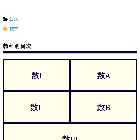
公式
確率
教科別目次
数I
数A
数II
数B
数III