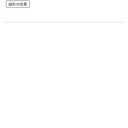
図形の性質