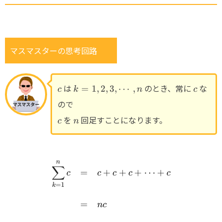
マスマスターの思考回路
c
k=1,
c
は
のとき、常に
な
=
1
,
2
,
3
,
⋯
,
c
k
n
c
2, 3,
ので
\cdots,
c
n
を
回足すことになります。
n
c
n
n
\begin{array}{rcl} \disp
∑
=
+
+
+
⋯
+
c
c
c
c
c
=
1
k
=
n
c