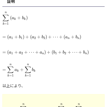
証明
n
\displaystyle\sum_{k=1}^n
∑
(
+
)
a
b
~(a_k + b_k) \\
k
k
=
1
k
=
=
(
+
)
+
(
+
)
+
⋯
+
(
+
)
a
b
a
b
a
b
1
1
2
2
n
n
(a_1
+
=
b_1)
=
(
+
+
⋯
+
)
+
(
+
+
⋯
+
)
a
a
a
b
b
b
1
2
1
2
n
n
(a_1
+
+ a_2
(a_2
n
n
=
+
∑
∑
+
=
+
a
b
\displaystyle\sum_{k=1}^n
k
k
\cdots
b_2)
=
1
=
1
k
k
a_k +
+
+
\displaystyle\sum_{k=1}^n
a_n)
\cdots
以上により、
b_k \\
+
+
(b_1
(a_n
+ b_2
+
n
n
n
+
\begin{array}{rcl} \disp
b_n)