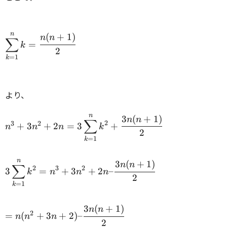
n \\
k \\
n
\displaystyle\sum_{k=1}^n
(
+
1
)
n
n
∑
=
k
k = \cfrac{n(n+1)}{2} \\
2
=
1
k
より、
n
n^3 + 3n^2 + 2n = 3
3
(
+
1
)
n
n
∑
2
3
2
+
3
+
2
=
3
+
n
n
n
k
\displaystyle\sum_{k=1}^n
2
=
1
k
k^2 + \cfrac{3n(n+1)}{2}
\\
n
3
3
(
+
1
)
n
n
∑
2
3
2
3
=
+
3
+
2
–
k
n
n
n
\displaystyle\sum_{k=1}^n
2
=
1
k
k^2 = n^3 + 3n^2 + 2n –
\cfrac{3n(n+1)}{2} \\
3
(
+
1
)
= n(n^2 + 3n +
n
n
2
=
(
+
3
+
2
)
–
n
n
n
2) –
2