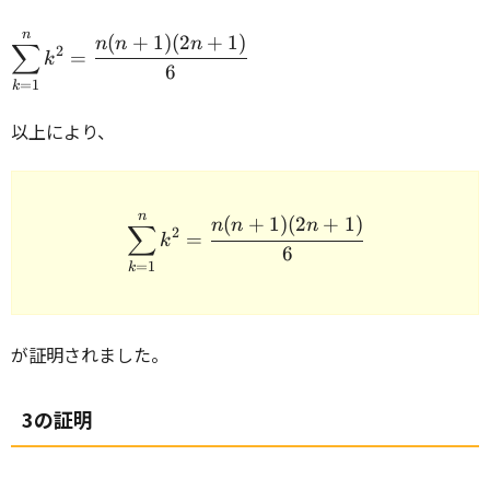
n
\displaystyle\sum_{k=1}^n
(
+
1
)
(
2
+
1
)
n
n
n
∑
2
=
k
k^2 = \cfrac{n(n+1)
6
=
1
k
(2n+1)}{6} \\
以上により、
n
\begin{array}{rcl} \disp
(
+
1
)
(
2
+
1
)
n
n
n
∑
2
=
k
6
=
1
k
が証明されました。
3の証明