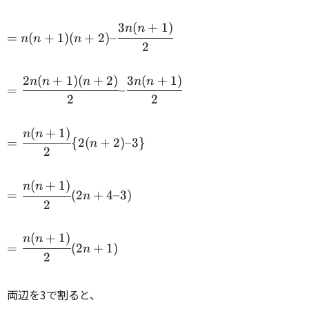
\cfrac{3n(n+1)}
{2} \\
3
(
+
1
)
= n(n+1)(n+2)
n
n
=
(
+
1
)
(
+
2
)
–
n
n
n
–
2
\cfrac{3n(n+1)}
{2} \\
2
(
+
1
)
(
+
2
)
3
(
+
1
)
=
n
n
n
n
n
=
–
\cfrac{2n(n+1)
2
2
(n+2)}{2} –
\cfrac{3n(n+1)}
(
+
1
)
=
n
n
=
{
2
(
+
2
)
–3
}
{2} \\
n
\cfrac{n(n+1)}
2
{2} \{ 2(n+2)
– 3 \} \\
(
+
1
)
=
n
n
=
(
2
+
4–3
)
n
\cfrac{n(n+1)}
2
{2} (2n+4 – 3)
\\
(
+
1
)
=
n
n
=
(
2
+
1
)
n
\cfrac{n(n+1)}
2
{2} (2n+1) \\
両辺を3で割ると、