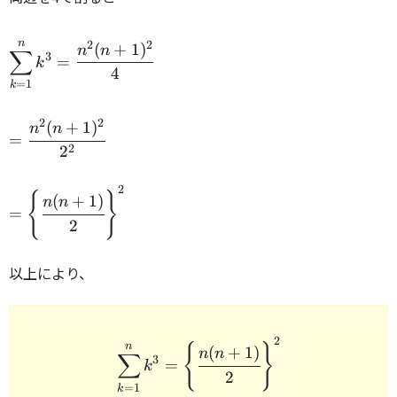
\\
n
2
2
\displaystyle\sum_{k=1}^n
(
+
1
)
n
n
∑
3
=
k
k^3 = \cfrac{n^2(n + 1)^2}
4
=
1
k
{4} \\
2
2
(
+
1
)
=
n
n
=
\cfrac{n^2(n
2
2
+ 1)^2}
{2^2} \\
2
= \left \{
{
}
(
+
1
)
n
n
=
\cfrac{n(n
2
+ 1)}{2}
\right
以上により、
\}^2 \\
2
\begin{array}{rcl} \displ
n
{
}
(
+
1
)
n
n
∑
3
=
k
2
=
1
k