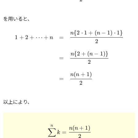
を用いると、
{
2
⋅
1
+
(
−
1
)
⋅
1
}
\begin{array}{rcl} 1 + 2 
n
n
1
+
2
+
⋯
+
=
n
2
{
2
+
(
−
1
)}
n
n
=
2
(
+
1
)
n
n
=
2
以上により、
n
\begin{array}{rcl} \disp
(
+
1
)
n
n
∑
=
k
2