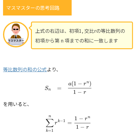
マスマスターの思考回路
上式の右辺は、初項1, 交比rの等比数列の
初項から第 n 項までの和に一致します
等比数列の和の公式
より、
n
(
1
−
)
\begin{array}{rcl} S_n &
a
r
=
S
n
1
−
r
を用いると、
n
\begin{array}{rcl} \displ
n
1
−
r
∑
−
1
k
=
r
1
−
r
=
1
k