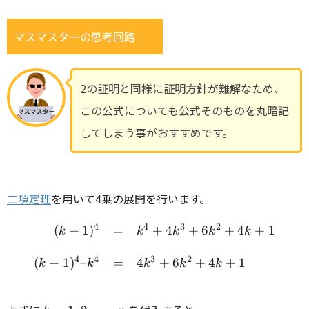
マスマスターの思考回路
2の証明と同様に証明方針が難解なため、
この公式についても公式そのものを丸暗記
してしまう事がおすすめです。
二項定理
を用いて4乗の展開を行います。
4
4
3
2
(
+
1
)
=
+
4
+
6
+
4
+
1
\begin{array}{rcl} (k+1)
k
k
k
k
k
4
4
3
2
(
+
1
)
–
=
4
+
6
+
4
+
1
k
k
k
k
k
k = 1,