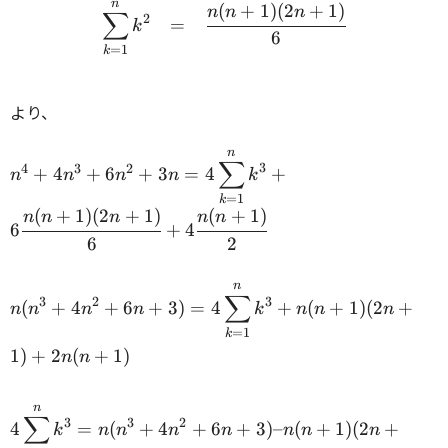
n
(
+
1
)
(
2
+
1
)
n
n
n
∑
2
=
k
6
=
1
k
より、
n
n^4 + 4n^3 + 6n^2 + 3n =
∑
3
4
3
2
+
4
+
6
+
3
=
4
+
n
n
n
n
k
4
=
1
k
\displaystyle\sum_{k=1}^n
(
+
1
)
(
2
+
1
)
(
+
1
)
n
n
n
n
n
k^3 + 6 \cfrac{n(n+1)
6
+
4
6
2
(2n+1)}{6} + 4
\cfrac{n(n+1)}{2} \\
n
n(n^3 + 4n^2 + 6n + 3) =
∑
3
3
2
(
+
4
+
6
+
3
)
=
4
+
(
+
1
)
(
2
+
n
n
n
n
k
n
n
n
4
=
1
k
\displaystyle\sum_{k=1}^n
1
)
+
2
(
+
1
)
n
n
k^3 + n(n+1)(2n+1) +
2n(n+1) \\
n
4
∑
3
3
2
4
=
(
+
4
+
6
+
3
)
–
(
+
1
)
(
2
+
k
n
n
n
n
n
n
n
\displaystyle\sum_{k=1}^n