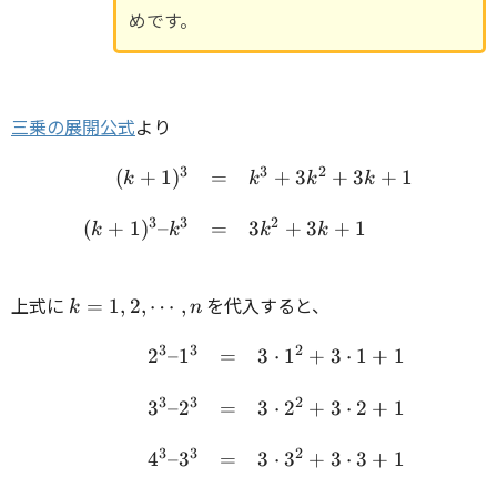
めです。
三乗の展開公式
より
3
3
2
(
+
1
)
=
+
3
+
3
+
1
\begin{array}{rcl} (k+1)
k
k
k
k
3
3
2
(
+
1
)
–
=
3
+
3
+
1
k
k
k
k
k = 1,
上式に
を代入すると、
=
1
,
2
,
⋯
,
k
n
2,
\cdots,
3
3
2
2
–
1
=
3
⋅
1
+
3
⋅
1
+
1
\begin{array}{rcl} 2^3 –
n
3
3
2
3
–
2
=
3
⋅
2
+
3
⋅
2
+
1
3
3
2
4
–
3
=
3
⋅
3
+
3
⋅
3
+
1