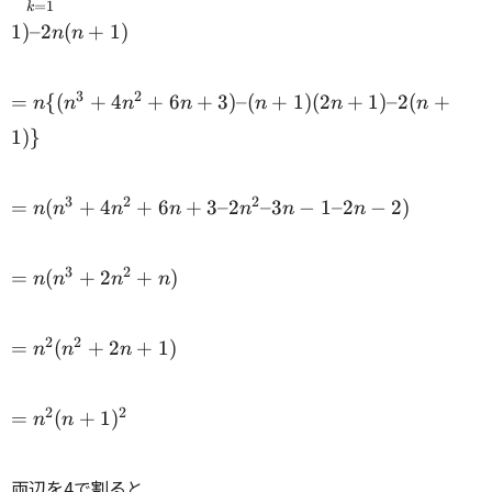
=
1
k
k^3 = n(n^3 + 4n^2 + 6n +
1
)
–2
(
+
1
)
n
n
3) – n(n+1)(2n+1) –
2n(n+1) \\
= n\
3
2
=
{(
+
4
+
6
+
3
)
–
(
+
1
)
(
2
+
1
)
–2
(
+
n
n
n
n
n
n
n
{(n^3
1
)}
+
4n^2
+ 6n
=
3
2
2
=
(
+
4
+
6
+
3–2
–3
−
1–2
−
2
)
n
n
n
n
n
n
n
+ 3) –
n(n^3
(n+1)
+
=
(2n+1)
3
2
4n^2
=
(
+
2
+
)
n
n
n
n
n(n^3
–
+ 6n
+
2(n+1)
+ 3 –
=
2
2
2n^2
\} \\
=
(
+
2
+
1
)
n
n
n
2n^2
n^2(n^2
+ n)
– 3n
+ 2n +
\\
-1 –
=
2
2
1) \\
=
(
+
1
)
n
n
2n -2)
n^2(n
\\
+
両辺を4で割ると
1)^2