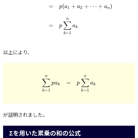
=
(
+
+
⋯
+
)
p
a
a
a
1
2
n
n
∑
=
p
a
k
=
1
k
以上により、
n
n
\begin{array}{rcl} \disp
∑
∑
=
p
a
p
a
k
k
=
1
=
1
k
k
が証明されました。
Σを用いた累乗の和の公式