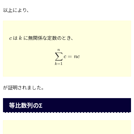
以上により、
c
k
は
に無関係な定数のとき、
c
k
n
\begin{array}{rcl} \disp
∑
=
c
n
c
=
1
k
が証明されました。
等比数列のΣ