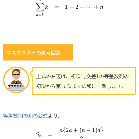
n
\begin{array}{rcl} \disp
∑
=
1
+
2
+
⋯
+
k
n
=
1
k
マスマスターの思考回路
上式の右辺は、初項1, 交差1の等差数列の
n
初項から第
項までの和に一致します。
n
等差数列の和の公式
より、
{
2
+
(
−
1
)
}
\begin{array}{rcl} S_n &
n
a
n
d
=
S
n
2