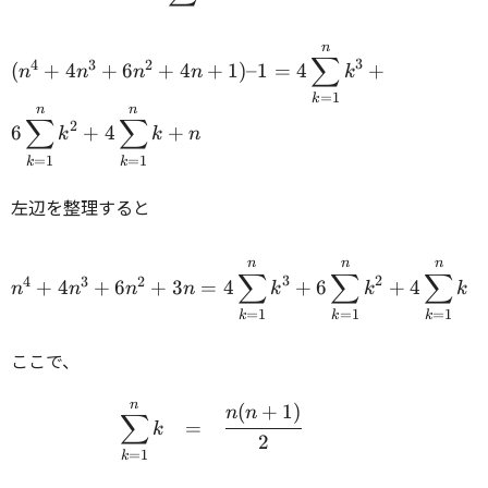
\cdots
+ n^3)
n
(n^4 + 4n^3 + 6n^2 + 4n
∑
+ 6(1^2
3
4
3
2
(
+
4
+
6
+
4
+
1
)
–1
=
4
+
n
n
n
n
k
+1) – 1 = 4
+ 2^2 +
=
1
k
\displaystyle\sum_{k=1}^n
n
n
3^2 +
∑
∑
k^3 + 6
2
6
+
4
+
k
k
n
\cdots
\displaystyle\sum_{k=1}^n
=
1
=
1
k
k
+ n^2)
k^2 + 4
+ 4(1 +
\displaystyle\sum_{k=1}^n
左辺を整理すると
2 + 3 +
k + n \\
\cdots
+ n) +
n
n
n
n^4 + 4n^3 + 6n^2 + 3n =
∑
∑
∑
3
2
4
3
2
+
4
+
6
+
3
=
4
+
6
+
4
n
n
n
n
k
k
k
1 \cdot
4
n \\
=
1
=
1
=
1
k
k
k
\displaystyle\sum_{k=1}^n
k^3 + 6
ここで、
\displaystyle\sum_{k=1}^n
k^2 + 4
n
\begin{array}{rcl} \disp
(
+
1
)
n
n
∑
\displaystyle\sum_{k=1}^n
=
k
2
k \\
=
1
k