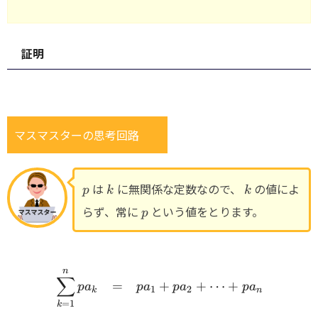
証明
マスマスターの思考回路
p
k
k
は
に無関係な定数なので、
の値によ
p
k
k
p
らず、常に
という値をとります。
p
n
\begin{array}{rcl} \disp
∑
=
+
+
⋯
+
p
a
p
a
p
a
p
a
1
2
k
n
=
1
k