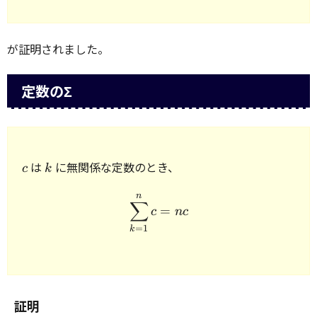
が証明されました。
定数のΣ
c
k
は
に無関係な定数のとき、
c
k
n
\begin{array}{rcl} \disp
∑
=
c
n
c
=
1
k
証明