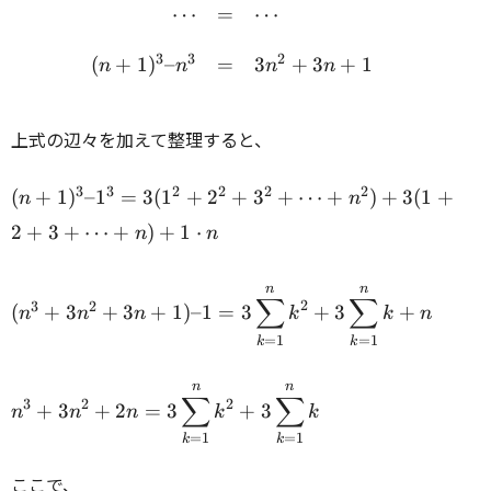
⋯
=
⋯
3
3
2
(
+
1
)
–
=
3
+
3
+
1
n
n
n
n
上式の辺々を加えて整理すると、
(n+1)^3
3
3
2
2
2
2
(
+
1
)
–
1
=
3
(
1
+
2
+
3
+
⋯
+
)
+
3
(
1
+
n
n
– 1^3 =
2
+
3
+
⋯
+
)
+
1
⋅
n
n
3(1^2 +
2^2 +
3^2 +
n
n
(n^3 + 3n^2 + 3n +1) – 1
∑
∑
2
3
2
(
+
3
+
3
+
1
)
–1
=
3
+
3
+
n
n
n
k
k
n
\cdots
= 3
+ n^2)
=
1
=
1
k
k
\displaystyle\sum_{k=1}^n
+ 3(1 +
k^2 + 3
n
n
2 + 3 +
n^3 + 3n^2 + 2n = 3
\displaystyle\sum_{k=1}^n
∑
∑
2
3
2
+
3
+
2
=
3
+
3
n
n
n
k
k
\cdots
\displaystyle\sum_{k=1}^n
k + n \\
=
1
=
1
+ n) +
k
k
k^2 + 3
1 \cdot
\displaystyle\sum_{k=1}^n
ここで、