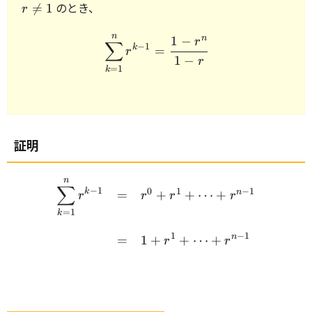
r
のとき、

=
1
r
\neq
1
n
\begin{array}{rcl} \displ
n
1
−
r
∑
−
1
k
=
r
1
−
r
=
1
k
証明
n
\begin{array}{rcl} \disp
∑
−
1
0
1
−
1
k
n
=
+
+
⋯
+
r
r
r
r
=
1
k
1
−
1
n
=
1
+
+
⋯
+
r
r