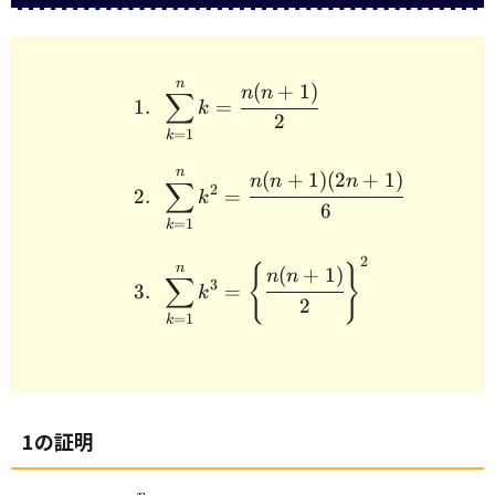
n
\begin{array}{rcl} && 1.
(
+
1
)
n
n
∑
1.
=
k
2
=
1
k
n
(
+
1
)
(
2
+
1
)
n
n
n
∑
2
2.
=
k
6
=
1
k
2
n
{
}
(
+
1
)
n
n
∑
3
3.
=
k
2
=
1
k
1の証明