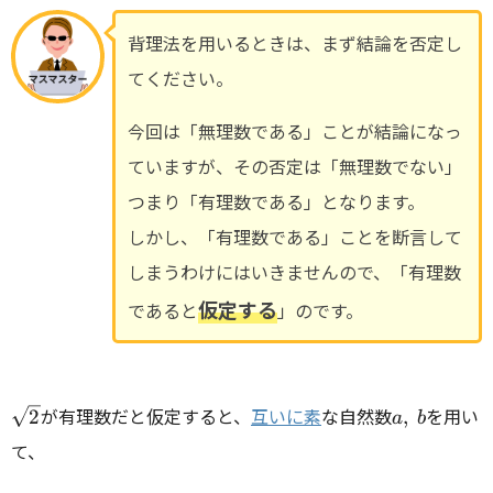
背理法を用いるときは、まず結論を否定し
てください。
今回は「無理数である」ことが結論になっ
ていますが、その否定は「無理数でない」
つまり「有理数である」となります。
しかし、「有理数である」ことを断言して
しまうわけにはいきませんので、「有理数
仮定する
であると
」のです。
\sqrt{2}
a,
が有理数だと仮定すると、
互いに素
な自然数
を用い
2
,
a
b
~b
て、