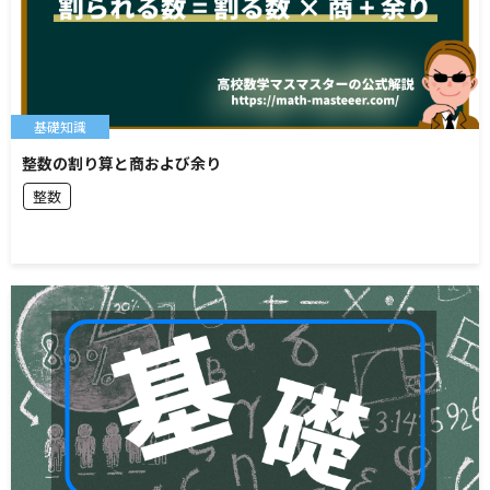
基礎知識
整数の割り算と商および余り
整数