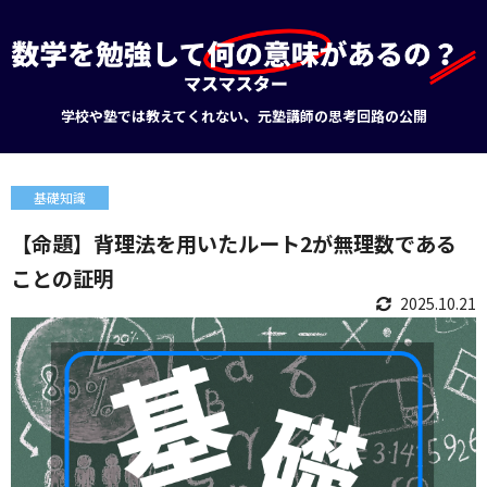
学校や塾では教えてくれない、元塾講師の思考回路の公開
基礎知識
【命題】背理法を用いたルート2が無理数である
ことの証明
2025.10.21