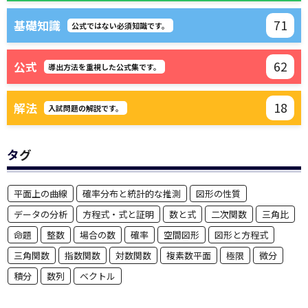
71
基礎知識
公式ではない必須知識です。
62
公式
導出方法を重視した公式集です。
18
解法
入試問題の解説です。
タグ
平面上の曲線
確率分布と統計的な推測
図形の性質
データの分析
方程式・式と証明
数と式
二次関数
三角比
命題
整数
場合の数
確率
空間図形
図形と方程式
三角関数
指数関数
対数関数
複素数平面
極限
微分
積分
数列
ベクトル