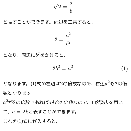
\begin{array}{rcl} \sqr
a
2
=
b
と表すことができます。両辺を二乗すると、
2
\begin{array}{rcl} 2=\c
a
2
=
2
b
b^2
2
となり、両辺に
をかけると、
b
2
2
\begin{align} 2b^2=a^2
2
=
b
a
2
a^2
2
2
となります。(1)式の左辺は
の倍数なので、右辺
も
の倍
2
2
a
数となります。
a^2
2
a
2
k
2
が
の倍数であれば
も
の倍数なので、自然数
を用い
2
2
a
a
k
a=2k
て、
と表すことができます。
=
2
a
k
これを(1)式に代入すると、