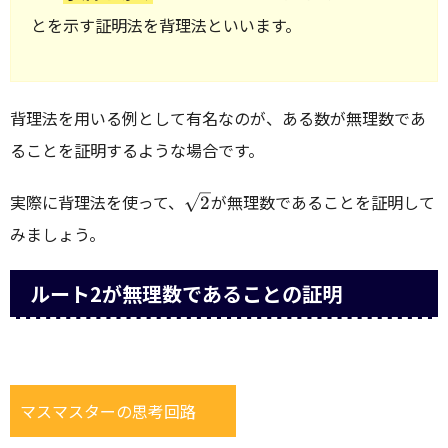
とを示す証明法を背理法といいます。
背理法を用いる例として有名なのが、ある数が無理数であ
ることを証明するような場合です。
\sqrt{2}
実際に背理法を使って、
が無理数であることを証明して
2
みましょう。
ルート2が無理数であることの証明
マスマスターの思考回路