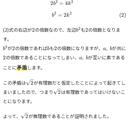
2
2
2
=
4
\begin{array}{rcl} 2b^2
b
k
2
2
\begin{align} b^2=2k^2
=
2
b
k
2
b^2
2
2
(2)式の右辺が
の倍数なので、左辺
も
の倍数となりま
2
2
b
す。
b^2
2
b
2
a,
2
2
が
の倍数であれば
も
の倍数になりますが、
が共に
2
2
,
b
b
a
b
~b
a,
の倍数であることになってしまい、
が互いに素である
2
,
a
b
~b
矛盾
ことに
します。
\sqrt{2}
この矛盾は
が有理数だと仮定したことによって起きてし
2
\sqrt{2}
まいましたので、つまり
は有理数であってはいけないこ
2
とになります。
\sqrt{2}
よって、
が無理数であることが証明されました。
2