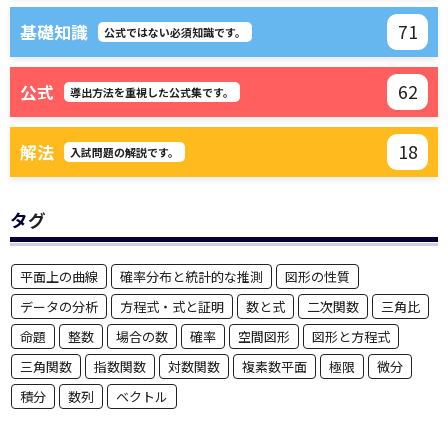
71
基礎知識
公式ではない必須知識です。
62
公式
導出方法を重視した公式集です。
18
解法
入試問題の解説です。
タグ
平面上の曲線
確率分布と統計的な推測
図形の性質
データの分析
方程式・式と証明
数と式
二次関数
三角比
命題
整数
場合の数
確率
空間図形
図形と方程式
三角関数
指数関数
対数関数
複素数平面
極限
微分
積分
数列
ベクトル