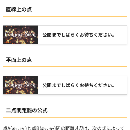
直線上の点
公開までしばらくお待ちください。
平面上の点
公開までしばらくお待ちください。
二点間距離の公式
x_1
y_1
x_2
y_2
AB
点A(
,
)と点B(
,
)間の距離
は、次の式によって
x
y
x
y
A
B
1
1
2
2