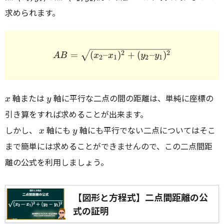
求められます。
\begin{array}{rcl} AB = \
2
2
=
(
–
)
+
(
–
)
A
B
x
x
y
y
2
1
2
1
x
y
軸または
軸に平行な二点の間の距離は、単純に座標の
x
y
引き算をすれば求めることが出来ます。
x
y
しかし、
軸にも
軸にも平行でない二点についてはそこ
x
y
まで簡単には求めることができませんので、この二点間距
離の公式を利用しましょう。
【図形と方程式】二点間距離の公
式の証明