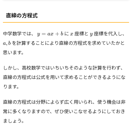
直線の方程式
y=ax+b
x
y
a,
中学数学では、
に
座標と
座標を代入し、
=
+
y
a
x
b
x
y
b
を計算することにより直線の方程式を求めていたかと
,
a
b
思います。
しかし、高校数学ではいちいちそのような計算を行わず、
直線の方程式は公式を用いて求めることができるようにな
ります。
直線の方程式は分野によらず広く用いられ、使う機会は非
常に多くなりますので、ぜひ使いこなせるようにしておき
ましょう。