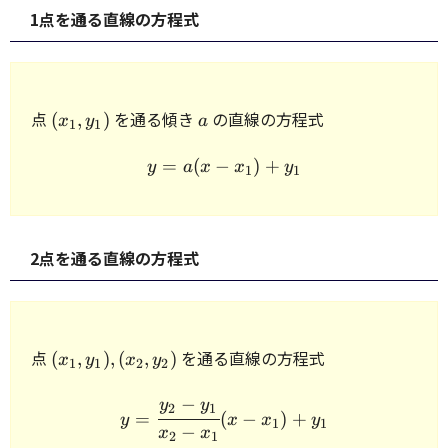
1点を通る直線の方程式
(x_1,
a
点
を通る傾き
の直線の方程式
(
,
)
x
y
a
1
1
y_1)
=
(
−
)
+
\begin{array}{rcl} y = a(
y
a
x
x
y
1
1
2点を通る直線の方程式
(x_1,
点
を通る直線の方程式
(
,
)
,
(
,
)
x
y
x
y
1
1
2
2
y_1),
(x_2,
−
\begin{array}{rcl} y = \c
y
y
2
1
=
(
−
)
+
y
x
x
y
y_2)
1
1
−
x
x
2
1